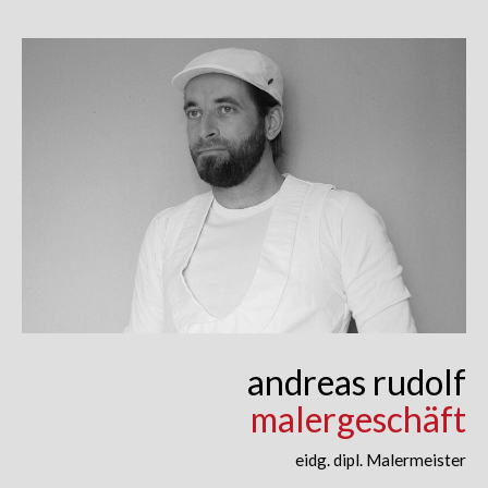
Skip
to
content
andreas rudolf
malergeschäft
eidg. dipl. Malermeister