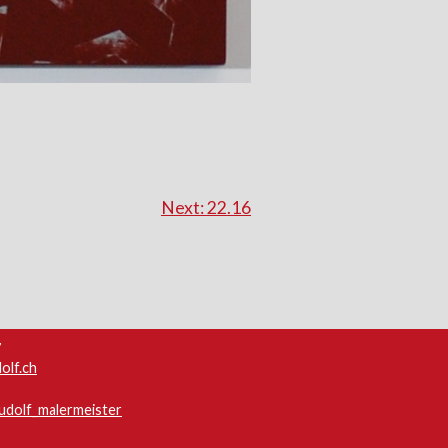
Next:
22.16
7
olf.ch
dolf_malermeister