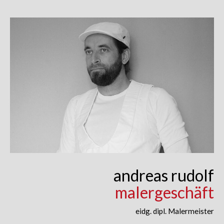
Skip
to
content
andreas rudolf
malergeschäft
eidg. dipl. Malermeister