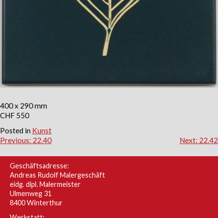
400 x 290 mm
CHF 550
Posted in
Kunst
Beitragsnavigation
Previous:
22.40
Next:
22.42
Geschäftsadresse:
Andreas Rudolf Malergeschäft
eidg. dipl. Malermeister
Ulmenweg 31
8400 Winterthur
Werkstatt: