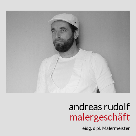
Skip
to
content
andreas rudolf
malergeschäft
eidg. dipl. Malermeister