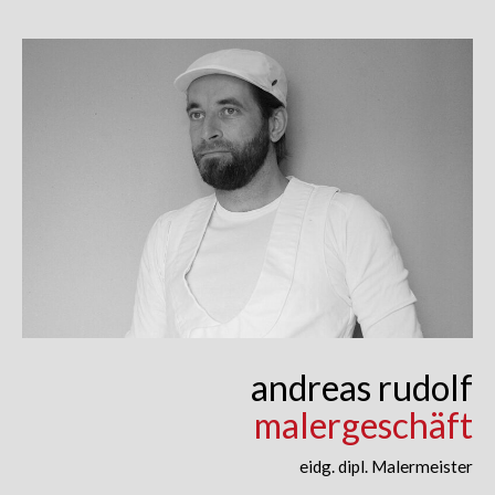
Skip
to
content
andreas rudolf
malergeschäft
eidg. dipl. Malermeister