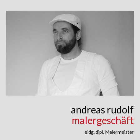
Skip
to
content
andreas rudolf
malergeschäft
eidg. dipl. Malermeister