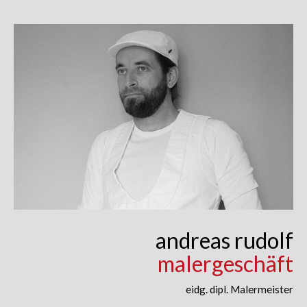
Skip
to
content
andreas rudolf
malergeschäft
eidg. dipl. Malermeister