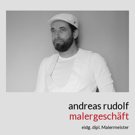
Skip
to
content
andreas rudolf
malergeschäft
eidg. dipl. Malermeister