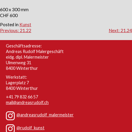
600 x 300 mm
CHF 600
Posted in
Kunst
Beitragsnavigation
Previous:
21.22
Next:
21.24
Geschäftsadresse:
Andreas Rudolf Malergeschäft
eidg. dipl. Malermeister
Ulmenweg 31
8400 Winterthur
Werkstatt:
Lagerplatz 7
8400 Winterthur
+41 79 832 66 57
mail@andreasrudolf.ch
@andreasrudolf_malermeister
@rudolf_kunst