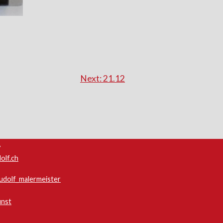
Next:
21.12
7
olf.ch
dolf_malermeister
unst