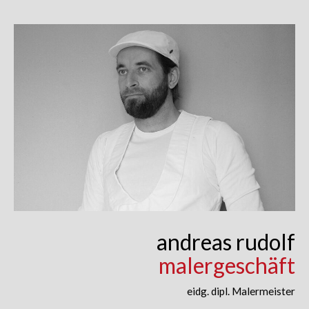
Skip
to
content
andreas rudolf
malergeschäft
eidg. dipl. Malermeister